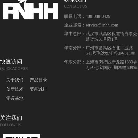
CONTACT US
联系电话：
400-088-0429
企业邮箱：
service@rnhh.com
华中总部：
武汉市武昌区粮道街办事处
鼓架坡31号附1号
华南分部：
广州市番禺区石北工业路
541号飞达智汇谷3栋511室
快速访问
华东分部：
上海市闵行区新龙路1333弄
万科七宝国际2期29幢609室
QUICK ACCESS
关于我们
产品目录
创新技术
节能减排
零碳基地
关注我们
FOLLOW US