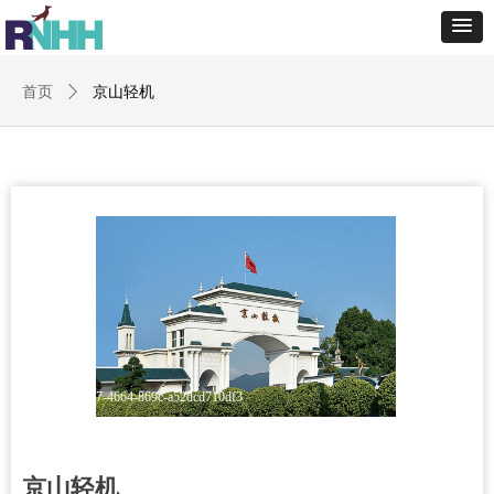
首页
ꄲ
京山轻机
cb8bcbc4-4d97-4664-869c-a52dcd710df3
京山轻机