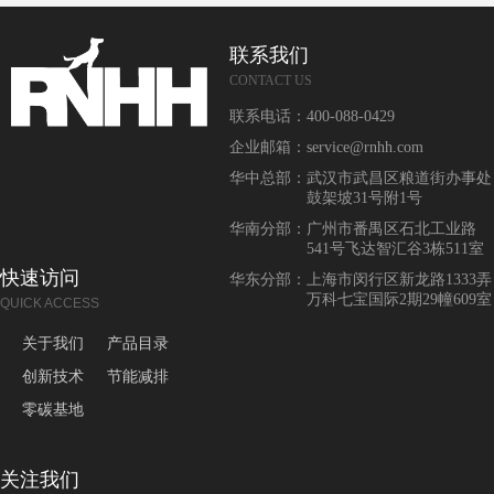
联系我们
CONTACT US
联系电话：
400-088-0429
企业邮箱：
service@rnhh.com
华中总部：
武汉市武昌区粮道街办事处
鼓架坡31号附1号
华南分部：
广州市番禺区石北工业路
541号飞达智汇谷3栋511室
快速访问
华东分部：
上海市闵行区新龙路1333弄
万科七宝国际2期29幢609室
QUICK ACCESS
关于我们
产品目录
创新技术
节能减排
零碳基地
关注我们