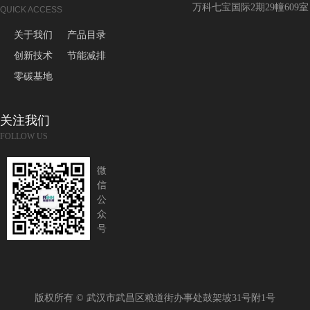
万科七宝国际2期29幢609室
QUICK ACCESS
关于我们
产品目录
创新技术
节能减排
零碳基地
关注我们
FOLLOW US
微
信
公
众
号
版权所有 ©
武汉市武昌区粮道街办事处鼓架坡31号附1号