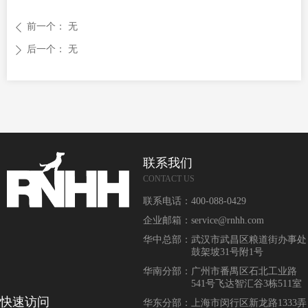
前一个：
无
ꄴ
后一个：
无
ꄲ
联系我们
CONTACT US
联系电话：
400-088-0429
企业邮箱：
service@rnhh.com
华中总部：
武汉市武昌区粮道街办事处
鼓架坡31号附1号
华南分部：
广州市番禺区石北工业路
541号飞达智汇谷3栋511室
快速访问
华东分部：
上海市闵行区新龙路1333弄